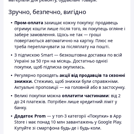
Зручно, безпечно, вигідно
Пром-оплата
захищає кожну покупку: продавець
отримує кошти лише після того, як покупець огляне і
забере замовлення. Щось не так — гроші
повертаються автоматично на картку. Плюс не
треба переплачувати за післяплату на пошті.
З підпискою Smart — безкоштовна доставка по всій
Україні за 50 грн на місяць. Достатньо однієї
покупки, щоб підписка окупилась.
Регулярно проходять
акції від продавців та сезонні
знижки.
Стежимо, щоб знижки були справжніми.
Актуальні пропозиції — на головній або в застосунку.
Великі покупки можна
оплатити частинами
: від 2
до 24 платежів. Потрібен лише кредитний ліміт у
банку.
Додаток Prom
— у топ-3 категорії «Покупки» в App
Store і має понад 10 млн завантажень у Google Play.
Купуйте зі смартфона будь-де і будь-коли.