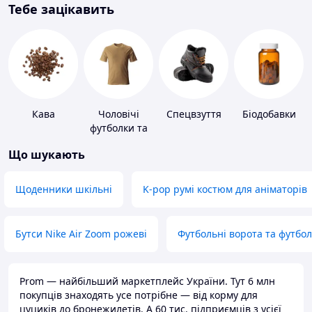
Тебе зацікавить
Кава
Чоловічі
Спецвзуття
Біодобавки
футболки та
майки
Що шукають
Щоденники шкільні
K-pop румі костюм для аніматорів
Бутси Nike Air Zoom рожеві
Футбольні ворота та футбо
Prom — найбільший маркетплейс України. Тут 6 млн
покупців знаходять усе потрібне — від корму для
цуциків до бронежилетів. А 60 тис. підприємців з усієї