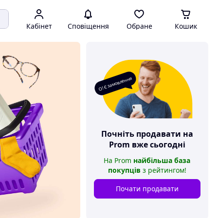
Кабінет
Сповіщення
Обране
Кошик
О! Є замовлення
Почніть продавати на
Prom
вже сьогодні
На
Prom
найбільша база
покупців
з рейтингом
!
Почати продавати