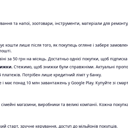
ання та напої, зоотовари, інструменти, матеріали для ремонту,
є кошти лише після того, як покупець огляне і забере замовл
пошті.
ні за 50 грн на місяць. Достатньо однієї покупки, щоб підписка
нижки.
Стежимо, щоб знижки були справжніми. Актуальні пропози
24 платежів. Потрібен лише кредитний ліміт у банку.
e і має понад 10 млн завантажень у Google Play. Купуйте зі смар
 сімейні магазини, виробники та великі компанії. Кожна покупка
ий старт, зручне керування, доступ до мільйонів покупців.