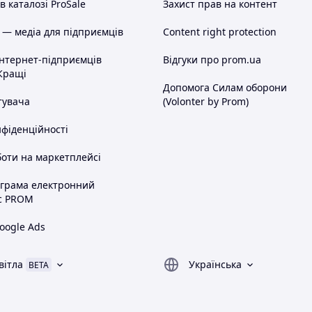
 каталозі ProSale
Захист прав на контент
 — медіа для підприємців
Content right protection
інтернет-підприємців
Відгуки про prom.ua
Кращі
Допомога Силам оборони
тувача
(Volonter by Prom)
нфіденційності
оти на маркетплейсі
ограма електронний
с PROM
oogle Ads
вітла
Українська
BETA