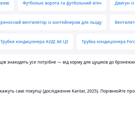
ожеві
Футбольні ворота та футбольний м'яч
Двигун із
реносний вентилятор із контейнером для льоду
Вентилят
Трубки кондиціонера АУДІ А6 Ц5
Трубка кондиціонера Ford
в знаходять усе потрібне — від корму для цуциків до бронежилет
ажуть самі покупці (дослідження Kantar, 2025). Порівнюйте пропо