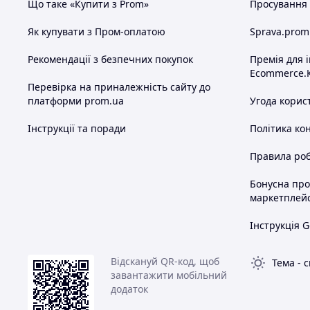
Що таке «Купити з Prom»
Просування в
Як купувати з Пром-оплатою
Sprava.prom
Рекомендації з безпечних покупок
Премія для 
Ecommerce.
Перевірка на приналежність сайту до
платформи prom.ua
Угода корис
Інструкції та поради
Політика ко
Правила роб
Бонусна пр
маркетплей
Інструкція G
Відскануй QR-код, щоб
Тема
-
с
завантажити мобільний
додаток