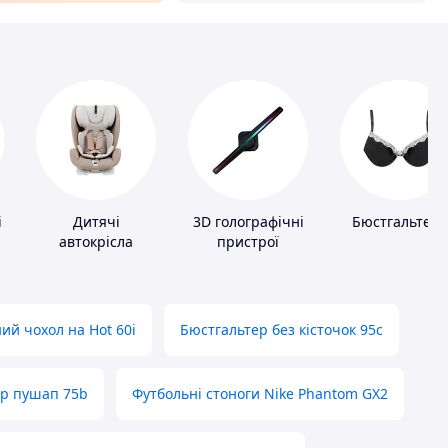
і
Дитячі
3D голографічні
Бюстгальтер
автокрісла
пристрої
ий чохол на Hot 60i
Бюстгальтер без кісточок 95с
ер пушап 75b
Футбольні стоноги Nike Phantom GX2