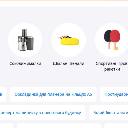
Соковижималки
Шкільні пенали
Спортивні ігров
ракетки
в
Обкладинка для планера на кільцях А6
Протиударн
нверт на виписку з пологового будинку
Білий бюстгальт