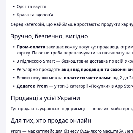
Одяг та взуття
Краса та здоров'я
Серед категорій, що найбільше зростають: продукти харчув
Зручно, безпечно, вигідно
Пром-оплата
захищає кожну покупку: продавець отриму
картку. Плюс не треба переплачувати за післяплату на 
З підпискою Smart — безкоштовна доставка по всій Украї
Регулярно проходять
акції від продавців та сезонні з
Великі покупки можна
оплатити частинами
: від 2 до 
Додаток Prom
— у топ-3 категорії «Покупки» в App Stor
Продавці з усієї України
Тут продають українські підприємці — невеликі майстерні,
Для тих, хто продає онлайн
Prom — маркетплейс для бізнесу будь-якого масштабу. Легк