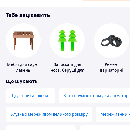
Матеріали для ремонту
Тебе зацікавить
Спорт і відпочинок
Меблі для саун і
Затискачі для
Ремені
лазень
носа, беруші для
вариаторні
плавання
Що шукають
Щоденники шкільні
K-pop румі костюм для аніматорі
Блузка з мереживом великого розміру
Мереживний ко