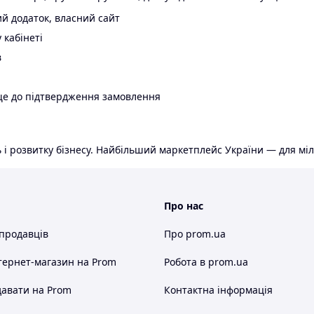
й додаток, власний сайт
 кабінеті
в
ще до підтвердження замовлення
 і розвитку бізнесу. Найбільший маркетплейс України — для міл
Про нас
 продавців
Про prom.ua
тернет-магазин
на Prom
Робота в prom.ua
авати на Prom
Контактна інформація