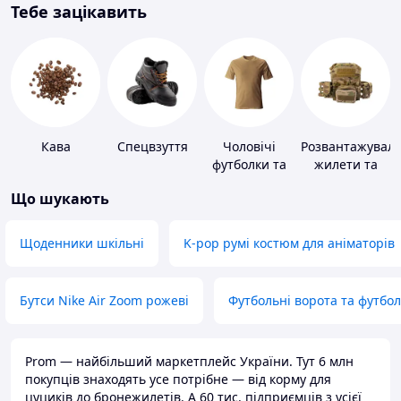
Тебе зацікавить
Кава
Спецвзуття
Чоловічі
Розвантажуваль
футболки та
жилети та
майки
плитоноски
Що шукають
без плит
Щоденники шкільні
K-pop румі костюм для аніматорів
Бутси Nike Air Zoom рожеві
Футбольні ворота та футбо
Prom — найбільший маркетплейс України. Тут 6 млн
покупців знаходять усе потрібне — від корму для
цуциків до бронежилетів. А 60 тис. підприємців з усієї