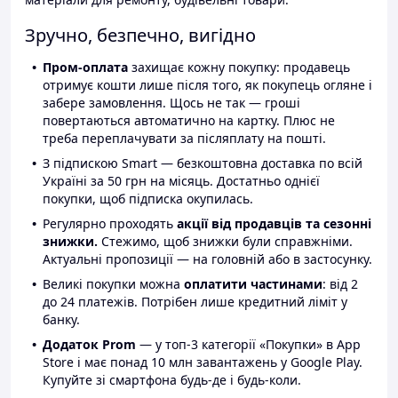
Зручно, безпечно, вигідно
Пром-оплата
захищає кожну покупку: продавець
отримує кошти лише після того, як покупець огляне і
забере замовлення. Щось не так — гроші
повертаються автоматично на картку. Плюс не
треба переплачувати за післяплату на пошті.
З підпискою Smart — безкоштовна доставка по всій
Україні за 50 грн на місяць. Достатньо однієї
покупки, щоб підписка окупилась.
Регулярно проходять
акції від продавців та сезонні
знижки.
Стежимо, щоб знижки були справжніми.
Актуальні пропозиції — на головній або в застосунку.
Великі покупки можна
оплатити частинами
: від 2
до 24 платежів. Потрібен лише кредитний ліміт у
банку.
Додаток Prom
— у топ-3 категорії «Покупки» в App
Store і має понад 10 млн завантажень у Google Play.
Купуйте зі смартфона будь-де і будь-коли.