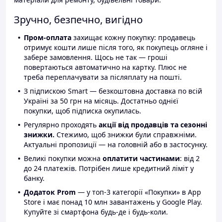
Зручно, безпечно, вигідно
Пром-оплата
захищає кожну покупку: продавець
отримує кошти лише після того, як покупець огляне і
забере замовлення. Щось не так — гроші
повертаються автоматично на картку. Плюс не
треба переплачувати за післяплату на пошті.
З підпискою Smart — безкоштовна доставка по всій
Україні за 50 грн на місяць. Достатньо однієї
покупки, щоб підписка окупилась.
Регулярно проходять
акції від продавців та сезонні
знижки.
Стежимо, щоб знижки були справжніми.
Актуальні пропозиції — на головній або в застосунку.
Великі покупки можна
оплатити частинами
: від 2
до 24 платежів. Потрібен лише кредитний ліміт у
банку.
Додаток Prom
— у топ-3 категорії «Покупки» в App
Store і має понад 10 млн завантажень у Google Play.
Купуйте зі смартфона будь-де і будь-коли.