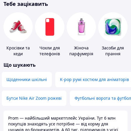
Тебе зацікавить
Кросівки та
Чохли для
Жіноча
Засоби для
кеди
телефонів
парфумерія
прання
Що шукають
Щоденники шкільні
K-pop румі костюм для аніматорів
Бутси Nike Air Zoom рожеві
Футбольні ворота та футбо
Prom — найбільший маркетплейс України. Тут 6 млн
покупців знаходять усе потрібне — від корму для
цуциків до бронежилетів. А 60 тис. підприємців з усієї