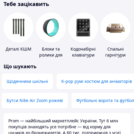
Тебе зацікавить
Деталі КШМ
Блоки та
Кодонабірні
Спальні
ролики для
клавіатури
гарнітури
йоги
Що шукають
Щоденники шкільні
K-pop румі костюм для аніматорів
Бутси Nike Air Zoom рожеві
Футбольні ворота та футбо
Prom — найбільший маркетплейс України. Тут 6 млн
покупців знаходять усе потрібне — від корму для
цуциків до бронежилетів. А 60 тис. підприємців з усієї