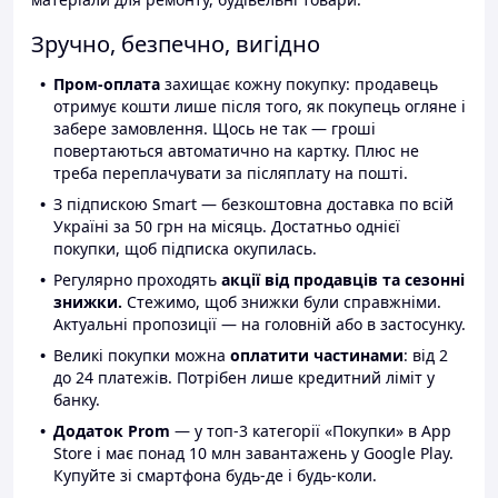
Зручно, безпечно, вигідно
Пром-оплата
захищає кожну покупку: продавець
отримує кошти лише після того, як покупець огляне і
забере замовлення. Щось не так — гроші
повертаються автоматично на картку. Плюс не
треба переплачувати за післяплату на пошті.
З підпискою Smart — безкоштовна доставка по всій
Україні за 50 грн на місяць. Достатньо однієї
покупки, щоб підписка окупилась.
Регулярно проходять
акції від продавців та сезонні
знижки.
Стежимо, щоб знижки були справжніми.
Актуальні пропозиції — на головній або в застосунку.
Великі покупки можна
оплатити частинами
: від 2
до 24 платежів. Потрібен лише кредитний ліміт у
банку.
Додаток Prom
— у топ-3 категорії «Покупки» в App
Store і має понад 10 млн завантажень у Google Play.
Купуйте зі смартфона будь-де і будь-коли.