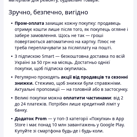
Зручно, безпечно, вигідно
Пром-оплата
захищає кожну покупку: продавець
отримує кошти лише після того, як покупець огляне і
забере замовлення. Щось не так — гроші
повертаються автоматично на картку. Плюс не
треба переплачувати за післяплату на пошті.
З підпискою Smart — безкоштовна доставка по всій
Україні за 50 грн на місяць. Достатньо однієї
покупки, щоб підписка окупилась.
Регулярно проходять
акції від продавців та сезонні
знижки.
Стежимо, щоб знижки були справжніми.
Актуальні пропозиції — на головній або в застосунку.
Великі покупки можна
оплатити частинами
: від 2
до 24 платежів. Потрібен лише кредитний ліміт у
банку.
Додаток Prom
— у топ-3 категорії «Покупки» в App
Store і має понад 10 млн завантажень у Google Play.
Купуйте зі смартфона будь-де і будь-коли.