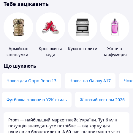
Тебе зацікавить
Армійські
Кросівки та
Кухонні плити
Жіноча
спецсумки і
кеди
парфумерія
рюкзаки
Що шукають
Чохол для Oppo Reno 13
Чохол на Galaxy A17
Чохо
Футболка чоловіча Y2K-стиль
Жіночий костюм 2026
Prom — найбільший маркетплейс України. Тут 6 млн
покупців знаходять усе потрібне — від корму для
цуциків до бронежилетів. А 60 тис. підприємців з усієї