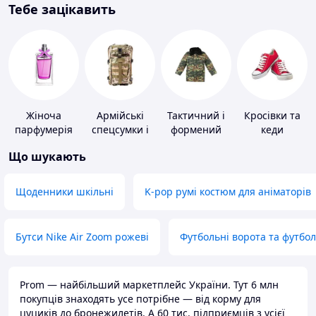
Тебе зацікавить
Жіноча
Армійські
Тактичний і
Кросівки та
парфумерія
спецсумки і
формений
кеди
рюкзаки
одяг
Що шукають
Щоденники шкільні
K-pop румі костюм для аніматорів
Бутси Nike Air Zoom рожеві
Футбольні ворота та футбо
Prom — найбільший маркетплейс України. Тут 6 млн
покупців знаходять усе потрібне — від корму для
цуциків до бронежилетів. А 60 тис. підприємців з усієї