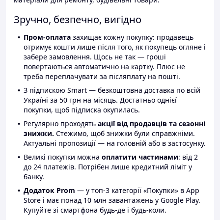
Зручно, безпечно, вигідно
Пром-оплата
захищає кожну покупку: продавець
отримує кошти лише після того, як покупець огляне і
забере замовлення. Щось не так — гроші
повертаються автоматично на картку. Плюс не
треба переплачувати за післяплату на пошті.
З підпискою Smart — безкоштовна доставка по всій
Україні за 50 грн на місяць. Достатньо однієї
покупки, щоб підписка окупилась.
Регулярно проходять
акції від продавців та сезонні
знижки.
Стежимо, щоб знижки були справжніми.
Актуальні пропозиції — на головній або в застосунку.
Великі покупки можна
оплатити частинами
: від 2
до 24 платежів. Потрібен лише кредитний ліміт у
банку.
Додаток Prom
— у топ-3 категорії «Покупки» в App
Store і має понад 10 млн завантажень у Google Play.
Купуйте зі смартфона будь-де і будь-коли.