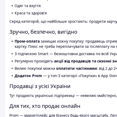
Одяг та взуття
Краса та здоров'я
Серед категорій, що найбільше зростають: продукти харчув
Зручно, безпечно, вигідно
Пром-оплата
захищає кожну покупку: продавець отриму
картку. Плюс не треба переплачувати за післяплату на 
З підпискою Smart — безкоштовна доставка по всій Украї
Регулярно проходять
акції від продавців та сезонні з
Великі покупки можна
оплатити частинами
: від 2 до 
Додаток Prom
— у топ-3 категорії «Покупки» в App Stor
Продавці з усієї України
Тут продають українські підприємці — невеликі майстерні,
Для тих, хто продає онлайн
Prom — маркетплейс для бізнесу будь-якого масштабу. Легк