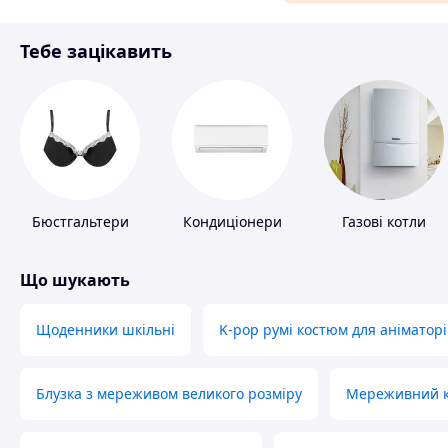
Матеріали для ремонту
Тебе зацікавить
Спорт і відпочинок
Бюстгальтери
Кондиціонери
Газові котли
Що шукають
Щоденники шкільні
K-pop румі костюм для аніматорі
Блузка з мереживом великого розміру
Мереживний ко