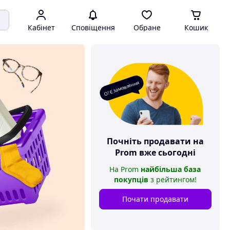
Кабінет
Сповіщення
Обране
Кошик
О! Є замовлення
Почніть продавати на
Prom
вже сьогодні
На
Prom
найбільша база
покупців
з рейтингом
!
Почати продавати