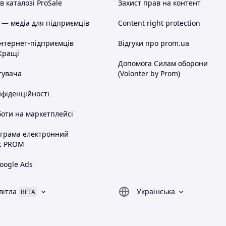
 каталозі ProSale
Захист прав на контент
 — медіа для підприємців
Content right protection
інтернет-підприємців
Відгуки про prom.ua
Кращі
Допомога Силам оборони
тувача
(Volonter by Prom)
нфіденційності
оти на маркетплейсі
ограма електронний
с PROM
oogle Ads
вітла
Українська
BETA