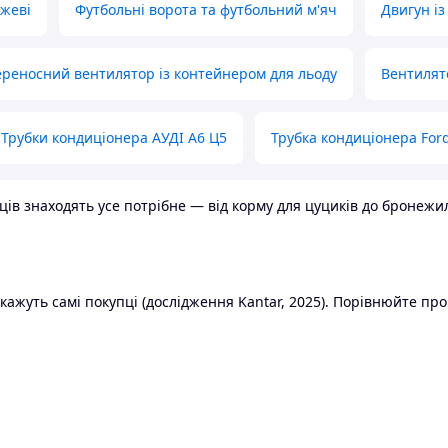
ожеві
Футбольні ворота та футбольний м'яч
Двигун із
реносний вентилятор із контейнером для льоду
Вентилят
Трубки кондиціонера АУДІ А6 Ц5
Трубка кондиціонера Ford
в знаходять усе потрібне — від корму для цуциків до бронежилет
ажуть самі покупці (дослідження Kantar, 2025). Порівнюйте пропо