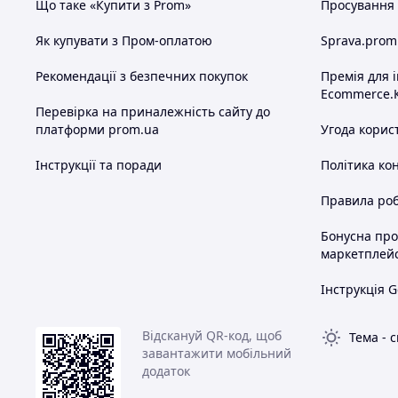
Що таке «Купити з Prom»
Просування в
Як купувати з Пром-оплатою
Sprava.prom
Рекомендації з безпечних покупок
Премія для 
Ecommerce.
Перевірка на приналежність сайту до
платформи prom.ua
Угода корис
Інструкції та поради
Політика ко
Правила роб
Бонусна пр
маркетплей
Інструкція G
Відскануй QR-код, щоб
Тема
-
с
завантажити мобільний
додаток