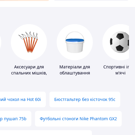
Аксесуари для
Матеріали для
Спортивні ігро
спальних мішків,
облаштування
м'ячі
карематів та
промислових
наметів
підлог
ий чохол на Hot 60i
Бюстгальтер без кісточок 95с
ер пушап 75b
Футбольні стоноги Nike Phantom GX2