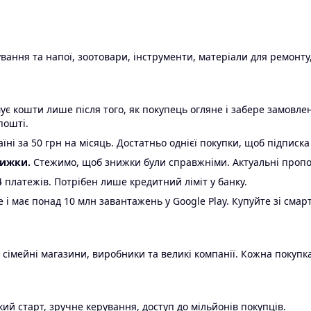
ання та напої, зоотовари, інструменти, матеріали для ремонту,
є кошти лише після того, як покупець огляне і забере замовл
пошті.
ні за 50 грн на місяць. Достатньо однієї покупки, щоб підписка
нижки.
Стежимо, щоб знижки були справжніми. Актуальні пропози
24 платежів. Потрібен лише кредитний ліміт у банку.
e і має понад 10 млн завантажень у Google Play. Купуйте зі смар
 сімейні магазини, виробники та великі компанії. Кожна покупка
ий старт, зручне керування, доступ до мільйонів покупців.