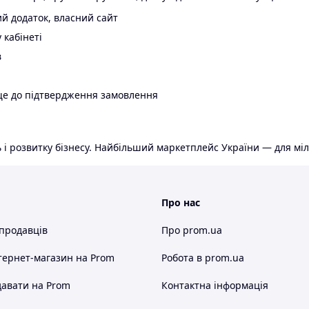
й додаток, власний сайт
 кабінеті
в
ще до підтвердження замовлення
 і розвитку бізнесу. Найбільший маркетплейс України — для міл
Про нас
 продавців
Про prom.ua
тернет-магазин
на Prom
Робота в prom.ua
авати на Prom
Контактна інформація