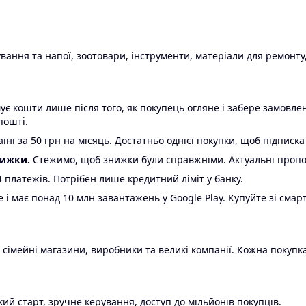
ання та напої, зоотовари, інструменти, матеріали для ремонту,
є кошти лише після того, як покупець огляне і забере замовл
пошті.
ні за 50 грн на місяць. Достатньо однієї покупки, щоб підписка
нижки.
Стежимо, щоб знижки були справжніми. Актуальні пропози
24 платежів. Потрібен лише кредитний ліміт у банку.
e і має понад 10 млн завантажень у Google Play. Купуйте зі смар
 сімейні магазини, виробники та великі компанії. Кожна покупка
ий старт, зручне керування, доступ до мільйонів покупців.