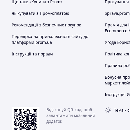
Що таке «Купити з Prom»
Просування в
Як купувати з Пром-оплатою
Sprava.prom
Рекомендації з безпечних покупок
Премія для 
Ecommerce.
Перевірка на приналежність сайту до
платформи prom.ua
Угода корис
Інструкції та поради
Політика ко
Правила роб
Бонусна пр
маркетплей
Інструкція G
Відскануй QR-код, щоб
Тема
-
с
завантажити мобільний
додаток