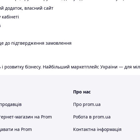
й додаток, власний сайт
 кабінеті
в
ще до підтвердження замовлення
 і розвитку бізнесу. Найбільший маркетплейс України — для міл
Про нас
 продавців
Про prom.ua
тернет-магазин
на Prom
Робота в prom.ua
авати на Prom
Контактна інформація