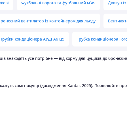
ожеві
Футбольні ворота та футбольний м'яч
Двигун із
реносний вентилятор із контейнером для льоду
Вентилят
Трубки кондиціонера АУДІ А6 Ц5
Трубка кондиціонера Ford
в знаходять усе потрібне — від корму для цуциків до бронежилет
ажуть самі покупці (дослідження Kantar, 2025). Порівнюйте пропо