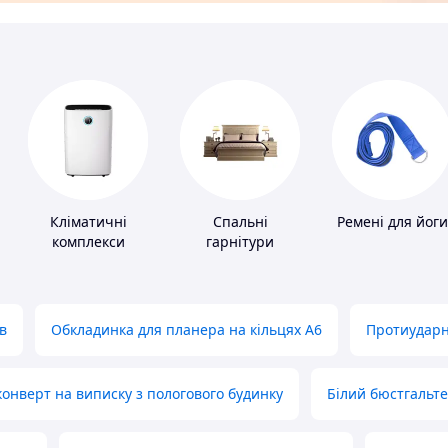
и
Кліматичні
Спальні
Ремені для йоги
комплекси
гарнітури
в
Обкладинка для планера на кільцях А6
Протиударн
нверт на виписку з пологового будинку
Білий бюстгальт