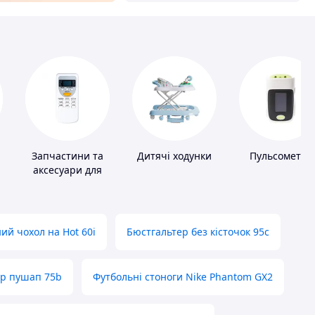
Запчастини та
Дитячі ходунки
Пульсометри
аксесуари для
побутових
кондиціонерів
ий чохол на Hot 60i
Бюстгальтер без кісточок 95с
ер пушап 75b
Футбольні стоноги Nike Phantom GX2