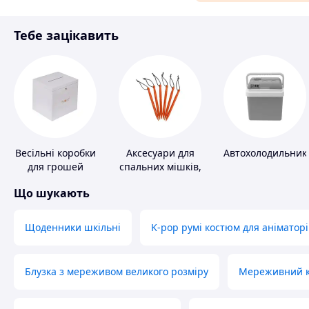
Матеріали для ремонту
Тебе зацікавить
Спорт і відпочинок
Весільні коробки
Аксесуари для
Автохолодильник
для грошей
спальних мішків,
карематів та
Що шукають
наметів
Щоденники шкільні
K-pop румі костюм для аніматорі
Блузка з мереживом великого розміру
Мереживний ко