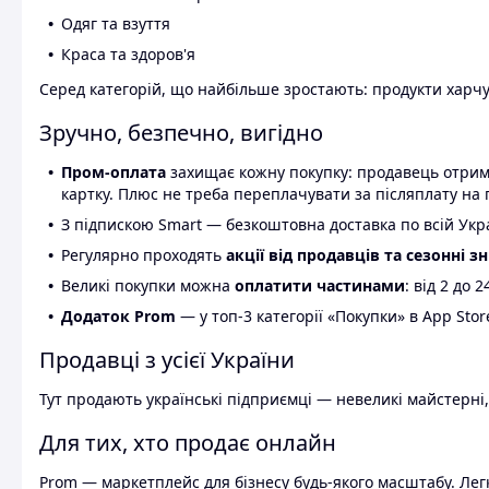
Одяг та взуття
Краса та здоров'я
Серед категорій, що найбільше зростають: продукти харчув
Зручно, безпечно, вигідно
Пром-оплата
захищає кожну покупку: продавець отриму
картку. Плюс не треба переплачувати за післяплату на 
З підпискою Smart — безкоштовна доставка по всій Украї
Регулярно проходять
акції від продавців та сезонні з
Великі покупки можна
оплатити частинами
: від 2 до 
Додаток Prom
— у топ-3 категорії «Покупки» в App Stor
Продавці з усієї України
Тут продають українські підприємці — невеликі майстерні,
Для тих, хто продає онлайн
Prom — маркетплейс для бізнесу будь-якого масштабу. Легк