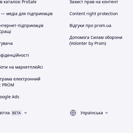
 каталозі ProSale
Захист прав на контент
 — медіа для підприємців
Content right protection
інтернет-підприємців
Відгуки про prom.ua
Кращі
Допомога Силам оборони
тувача
(Volonter by Prom)
нфіденційності
оти на маркетплейсі
ограма електронний
с PROM
oogle Ads
вітла
Українська
BETA