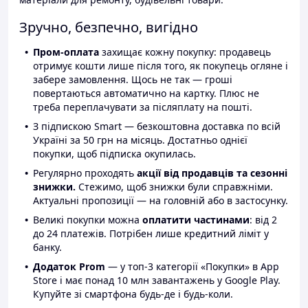
Зручно, безпечно, вигідно
Пром-оплата
захищає кожну покупку: продавець
отримує кошти лише після того, як покупець огляне і
забере замовлення. Щось не так — гроші
повертаються автоматично на картку. Плюс не
треба переплачувати за післяплату на пошті.
З підпискою Smart — безкоштовна доставка по всій
Україні за 50 грн на місяць. Достатньо однієї
покупки, щоб підписка окупилась.
Регулярно проходять
акції від продавців та сезонні
знижки.
Стежимо, щоб знижки були справжніми.
Актуальні пропозиції — на головній або в застосунку.
Великі покупки можна
оплатити частинами
: від 2
до 24 платежів. Потрібен лише кредитний ліміт у
банку.
Додаток Prom
— у топ-3 категорії «Покупки» в App
Store і має понад 10 млн завантажень у Google Play.
Купуйте зі смартфона будь-де і будь-коли.