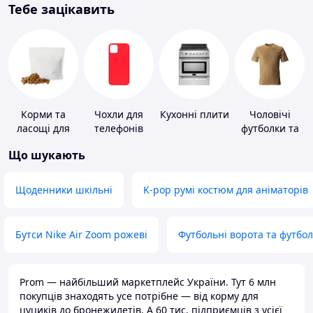
Тебе зацікавить
Корми та
Чохли для
Кухонні плити
Чоловічі
ласощі для
телефонів
футболки та
домашніх
майки
Що шукають
тварин і
птахів
Щоденники шкільні
K-pop румі костюм для аніматорів
Бутси Nike Air Zoom рожеві
Футбольні ворота та футбо
Prom — найбільший маркетплейс України. Тут 6 млн
покупців знаходять усе потрібне — від корму для
цуциків до бронежилетів. А 60 тис. підприємців з усієї