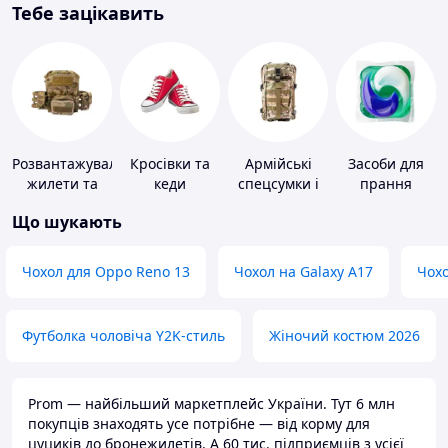
Тебе зацікавить
Розвантажувальні
Кросівки та
Армійські
Засоби для
жилети та
кеди
спецсумки і
прання
плитоноски
рюкзаки
Що шукають
без плит
Чохол для Oppo Reno 13
Чохол на Galaxy A17
Чохо
Футболка чоловіча Y2K-стиль
Жіночий костюм 2026
Prom — найбільший маркетплейс України. Тут 6 млн
покупців знаходять усе потрібне — від корму для
цуциків до бронежилетів. А 60 тис. підприємців з усієї