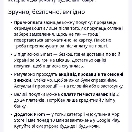
Зручно, безпечно, вигідно
Пром-оплата
захищає кожну покупку: продавець
отримує кошти лише після того, як покупець огляне і
забере замовлення. Щось не так — гроші
повертаються автоматично на картку. Плюс не
треба переплачувати за післяплату на пошті.
З підпискою Smart — безкоштовна доставка по всій
Україні за 50 грн на місяць. Достатньо однієї
покупки, щоб підписка окупилась.
Регулярно проходять
акції від продавців та сезонні
знижки.
Стежимо, щоб знижки були справжніми.
Актуальні пропозиції — на головній або в застосунку.
Великі покупки можна
оплатити частинами
: від 2
до 24 платежів. Потрібен лише кредитний ліміт у
банку.
Додаток Prom
— у топ-3 категорії «Покупки» в App
Store і має понад 10 млн завантажень у Google Play.
Купуйте зі смартфона будь-де і будь-коли.