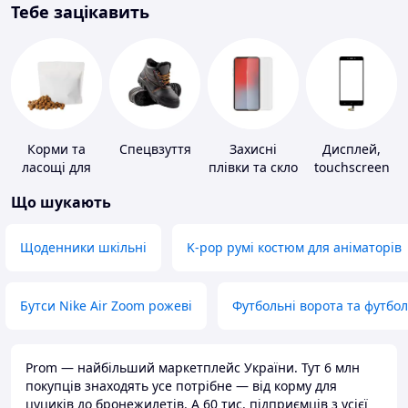
Тебе зацікавить
Корми та
Спецвзуття
Захисні
Дисплей,
ласощі для
плівки та скло
touchscreen
домашніх
для
для телефонів
Що шукають
тварин і
портативних
птахів
пристроїв
Щоденники шкільні
K-pop румі костюм для аніматорів
Бутси Nike Air Zoom рожеві
Футбольні ворота та футбо
Prom — найбільший маркетплейс України. Тут 6 млн
покупців знаходять усе потрібне — від корму для
цуциків до бронежилетів. А 60 тис. підприємців з усієї