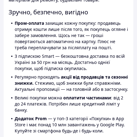
Зручно, безпечно, вигідно
Пром-оплата
захищає кожну покупку: продавець
отримує кошти лише після того, як покупець огляне і
забере замовлення. Щось не так — гроші
повертаються автоматично на картку. Плюс не
треба переплачувати за післяплату на пошті.
З підпискою Smart — безкоштовна доставка по всій
Україні за 50 грн на місяць. Достатньо однієї
покупки, щоб підписка окупилась.
Регулярно проходять
акції від продавців та сезонні
знижки.
Стежимо, щоб знижки були справжніми.
Актуальні пропозиції — на головній або в застосунку.
Великі покупки можна
оплатити частинами
: від 2
до 24 платежів. Потрібен лише кредитний ліміт у
банку.
Додаток Prom
— у топ-3 категорії «Покупки» в App
Store і має понад 10 млн завантажень у Google Play.
Купуйте зі смартфона будь-де і будь-коли.